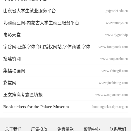
山东省大学生就业服务平台
gxjy.sdei.edu.cn
北疆就业网-内蒙古大学生就业服务平台
www.nmbys.cn
电影天堂
www.dygod.vip
字谷网-正版字体商用授权网站,字体商城,字体交易平台
www.fontgoods.com
搜建筑网
www.soujianzhu.cn
集福动画网
www.chinagif.com
彩堂网
www.jinshixing.com
王玄策高考志愿填报
www.wangxuance.com
Book tickets for the Palace Museum
bookingticket.dpm.org.cn
关于我们
广告投放
免责条款
帮助中心
联系我们