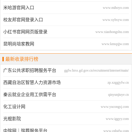
米哈游官网入口
www.mihoyo.com
校友邦官网登录入口
www.xybsyw.com
小红书官网网页版登录
www.xiaohongshu.com
昆明尚培家教网
www.kmspjjw.com
最新收录排行榜
广东公共求职招聘服务平台
ggfw.hrss.gd.gov.cn/recruitment/internet/main/
西藏自治区智慧人力资源市场
zp.xzggjyfw.cn
秦云就业企业用工供需平台
qinyunjiuye.cn
化工设计网
www.yucongsj.com
光棍影院
www.iggyy.com
中殡网｜殡葬服务平台
www.cnbzfw.com