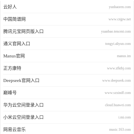
云好人
yunhaoren.com
中国简谱网
www.cnjpw.net
腾讯元宝网页版入口
yuanbao.tencent.com
通义官网入口
tongyi.aliyun.com
Manus官网
manus.im
正方康特
www.zfktbj.com
Deepseek官网入口
www.deepseek.com
巅峰号
www.szxindf.com
华为云空间登录入口
cloud.huawei.com
小米云空间登录入口
i.mi.com
网易云音乐
music.163.com