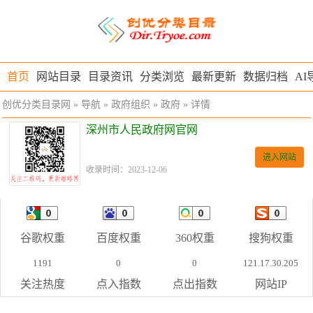
首页
网站目录
目录资讯
分类浏览
最新更新
数据归档
AI
创优分类目录网
»
导航
»
政府组织
»
政府
» 详情
深州市人民政府网官网
进入网站
收录时间：2023-12-06
谷歌权重
百度权重
360权重
搜狗权重
1191
0
0
121.17.30.205
关注热度
点入指数
点出指数
网站IP