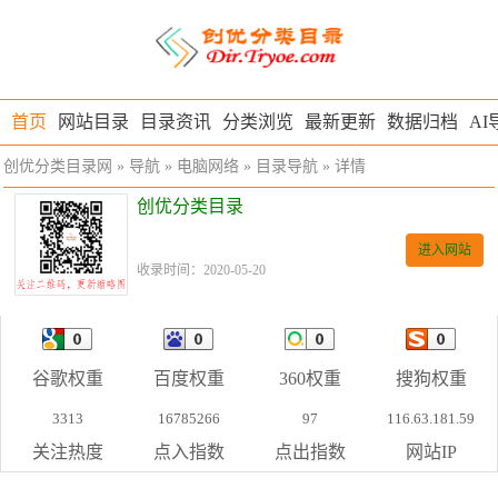
首页
网站目录
目录资讯
分类浏览
最新更新
数据归档
AI
创优分类目录网
»
导航
»
电脑网络
»
目录导航
» 详情
创优分类目录
进入网站
收录时间：2020-05-20
谷歌权重
百度权重
360权重
搜狗权重
3313
16785266
97
116.63.181.59
关注热度
点入指数
点出指数
网站IP