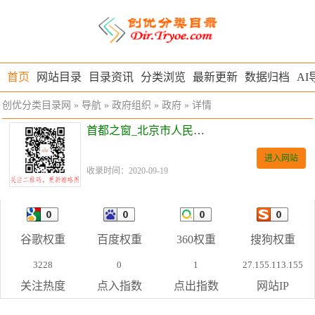
首页
网站目录
目录资讯
分类浏览
最新更新
数据归档
AI
创优分类目录网
»
导航
»
政府组织
»
政府
» 详情
首都之窗_北京市人民政府门户网站
进入网站
收录时间：2020-09-19
谷歌权重
百度权重
360权重
搜狗权重
3228
0
1
27.155.113.155
关注热度
点入指数
点出指数
网站IP