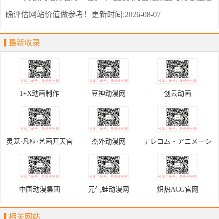
确评估网站价值做参考！
更新时间:2026-08-07
最新收录
1+X动画制作
豆神动漫网
创云动画
灵笼·凡应·艺画开天官
杰外动漫网
テレコム・アニメーシ
网
ョンフィルム オフィ
シャルサイト
中国动漫集团
元气蛙动漫网
炽热ACG官网
相关网站