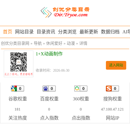
首页
网站目录
目录资讯
分类浏览
最新更新
数据归档
AI
创优分类目录网
»
导航
»
休闲爱好
»
动漫
» 详情
1+X动画制作
进入网站
收录时间：2026-06-30
谷歌权重
百度权重
360权重
搜狗权重
181
0
0
47.100.47.121
关注热度
点入指数
点出指数
网站IP