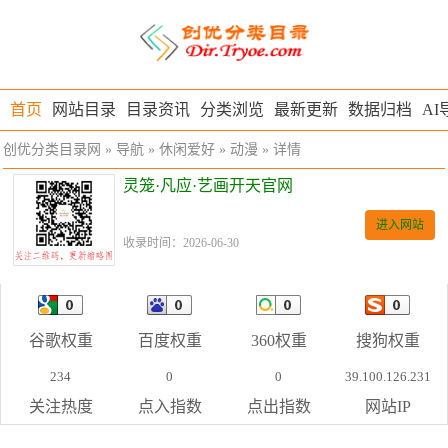
首页
网站目录
目录资讯
分类浏览
最新更新
数据归档
AI
创优分类目录网
»
导航
»
休闲爱好
»
动漫
» 详情
灵笼·凡应·艺画开天官网
进入网站
收录时间：2026-06-30
谷歌权重
百度权重
360权重
搜狗权重
234
0
0
39.100.126.231
关注热度
点入指数
点出指数
网站IP