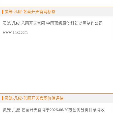
灵笼·凡应·艺画开天官网标签
灵笼
凡应
艺画开天官网
中国顶级原创科幻动画制作公司
www.1hkt.com
灵笼·凡应·艺画开天官网价值评估
灵笼·凡应·艺画开天官网
于2026-06-30被创优分类目录网收