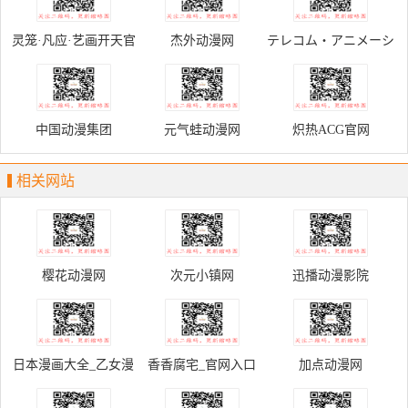
灵笼·凡应·艺画开天官
杰外动漫网
テレコム・アニメーシ
网
ョンフィルム オフィ
シャルサイト
中国动漫集团
元气蛙动漫网
炽热ACG官网
相关网站
樱花动漫网
次元小镇网
迅播动漫影院
日本漫画大全_乙女漫
香香腐宅_官网入口
加点动漫网
画