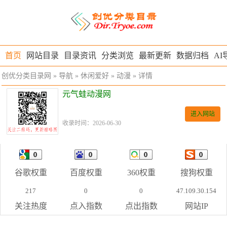
首页
网站目录
目录资讯
分类浏览
最新更新
数据归档
AI
创优分类目录网
»
导航
»
休闲爱好
»
动漫
» 详情
元气蛙动漫网
进入网站
收录时间：2026-06-30
谷歌权重
百度权重
360权重
搜狗权重
217
0
0
47.109.30.154
关注热度
点入指数
点出指数
网站IP