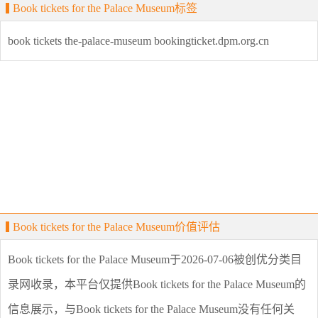
Book tickets for the Palace Museum标签
book
tickets
the-palace-museum
bookingticket.dpm.org.cn
Book tickets for the Palace Museum价值评估
Book tickets for the Palace Museum
于2026-07-06被创优分类目
录网收录，本平台仅提供
Book tickets for the Palace Museum
的
信息展示，与
Book tickets for the Palace Museum
没有任何关