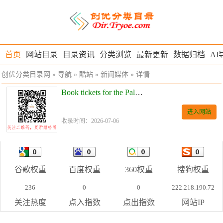
首页
网站目录
目录资讯
分类浏览
最新更新
数据归档
AI
创优分类目录网
»
导航
»
酷站
»
新闻媒体
» 详情
Book tickets for the Palace Museum
进入网站
收录时间：2026-07-06
谷歌权重
百度权重
360权重
搜狗权重
236
0
0
222.218.190.72
关注热度
点入指数
点出指数
网站IP