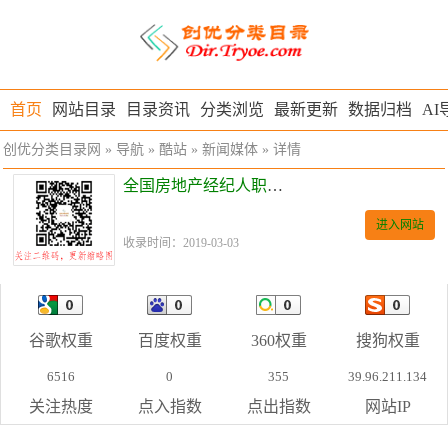
首页
网站目录
目录资讯
分类浏览
最新更新
数据归档
AI
创优分类目录网
»
导航
»
酷站
»
新闻媒体
» 详情
全国房地产经纪人职业资格考试服务平台
进入网站
收录时间：2019-03-03
谷歌权重
百度权重
360权重
搜狗权重
6516
0
355
39.96.211.134
关注热度
点入指数
点出指数
网站IP