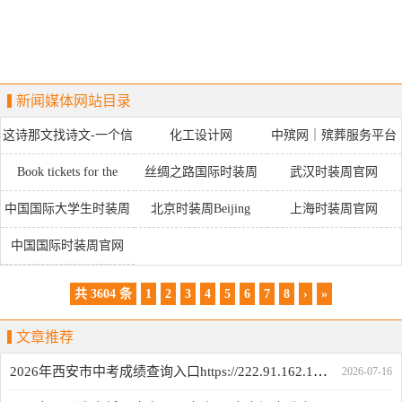
新闻媒体网站目录
这诗那文找诗文-一个信
化工设计网
中殡网｜殡葬服务平台
息资源分享平台
Book tickets for the
丝绸之路国际时装周
武汉时装周官网
Palace Museum
中国国际大学生时装周
北京时装周Beijing
上海时装周官网
Fashion Week
中国国际时装周官网
共 3604 条
1
2
3
4
5
6
7
8
›
»
文章推荐
2026年西安市中考成绩查询入口https://222.91.162.190:7172
2026-07-16