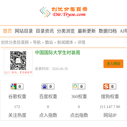
首页
网站目录
目录资讯
分类浏览
最新更新
数据归档
AI
创优分类目录网
»
导航
»
酷站
»
新闻媒体
» 详情
中国国际大学生时装周
进入网站
收录时间：2026-06-30
谷歌权重
百度权重
360权重
搜狗权重
172
0
0
211.147.7.90
关注热度
点入指数
点出指数
网站IP