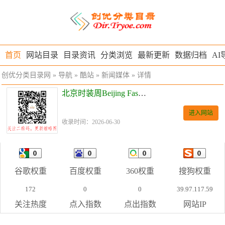
首页
网站目录
目录资讯
分类浏览
最新更新
数据归档
AI
创优分类目录网
»
导航
»
酷站
»
新闻媒体
» 详情
北京时装周Beijing Fashion Week
进入网站
收录时间：2026-06-30
谷歌权重
百度权重
360权重
搜狗权重
172
0
0
39.97.117.59
关注热度
点入指数
点出指数
网站IP