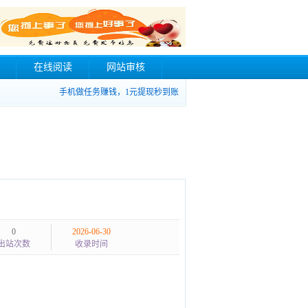
在线阅读
网站审核
手机做任务赚钱，1元提现秒到账
0
2026-06-30
出站次数
收录时间