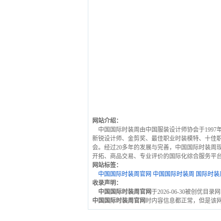
网站介绍：
中国国际时装周由中国服装设计师协会于199
新锐设计师、金剪奖、最佳职业时装模特、十佳
会。经过20多年的发展与完善，中国国际时装周
开拓、商品交易、专业评价的国际化综合服务平
网站标签：
中国国际时装周官网
中国国际时装周
国际时装
收录声明：
中国国际时装周官网
于2026-06-30被创优
中国国际时装周官网
时内容信息都正常，但是该