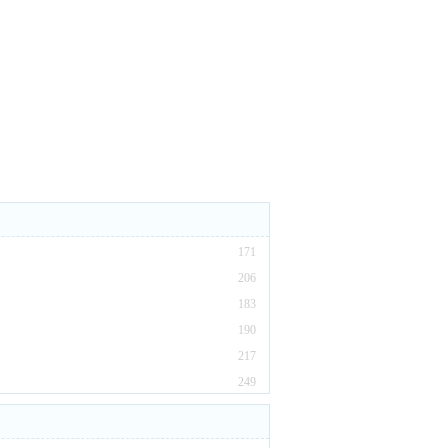
171
206
183
190
217
249