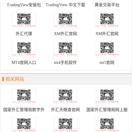
TradingView安装包
TradingView 中文下载
黄金交易平台
外汇代理
XM外汇官网
XM外汇官网
MT4官网入口
mt4手机软件
mt5官网
相关网站
国家外汇管理局数字外
外汇天眼查官网
国家外汇管理局网上服
管平台（ASOne）
务平台