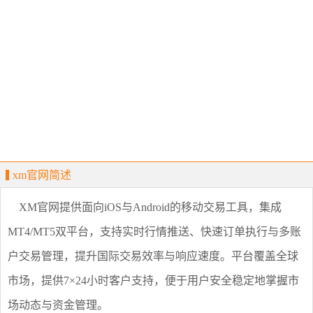
xm官网简述
XM官网提供面向iOS与Android的移动交易工具，集成
MT4/MT5双平台，支持实时行情推送、快速订单执行与多账
户交易管理，提升国际交易效率与响应速度。平台覆盖全球
市场，提供7×24小时客户支持，便于用户安全稳定地掌握市
场动态与资金管理。