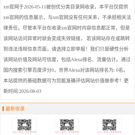
xm官网
于2026-05-11被创优分类目录网收录，本平台仅提供
xm官网
的信息展示，与
xm官网
没有任何关系，不承担相关法
律责任。尽管本平台在收录
xm官网
时内容信息都正常，但是
该网站访问异常时就会变成失效链接， 若该网站存在或跳转
到违法违规信息页面，请选择
立即举报
！我们只是硬性分析
该网站价值及网站可信度，包括Alexa排名、流量估计。通过
国内搜索引擎百度评分0，世界Alexa对该网站排名为: 0名。
本站提供的基础数据可为您能准确评估网站价值做参考！
更
新时间:2026-08-03
最新收录