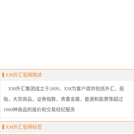
XM外汇官网简述
XM外汇集团成立于2009，XM为客户提供包括外汇，股
指，大宗商品，证券指数，贵重金属，能源和股票等超过
1000种商品的报价和交易经纪服务
XM外汇官网标签