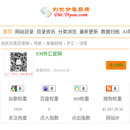
首页
网站目录
目录资讯
分类浏览
最新更新
数据归档
AI
创优分类目录网
»
导航
»
金融财经
»
外汇
» 详情
XM外汇官网
进入网站
收录时间：2024-04-16
谷歌权重
百度权重
360权重
搜狗权重
1018
0
0
45.207.39.59
关注热度
点入指数
点出指数
网站IP