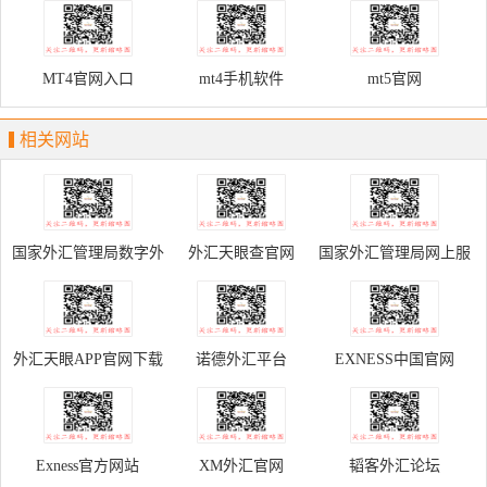
MT4官网入口
mt4手机软件
mt5官网
相关网站
国家外汇管理局数字外
外汇天眼查官网
国家外汇管理局网上服
管平台（ASOne）
务平台
外汇天眼APP官网下载
诺德外汇平台
EXNESS中国官网
Exness官方网站
XM外汇官网
韬客外汇论坛