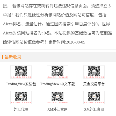
接， 若该网站存在或跳转到违法违规信息页面，请选择
立即
举报
！我们只是硬性分析该网站价值及网站可信度，包括
Alexa排名、流量估计。通过国内搜索引擎百度评分0，世界
Alexa对该网站排名为: 0名。本站提供的基础数据可为您能准
确评估网站价值做参考！
更新时间:2026-08-05
最新收录
TradingView安装包
TradingView 中文下载
黄金交易平台
外汇代理
XM外汇官网
XM外汇官网