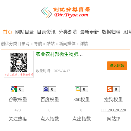
首页
网站目录
目录资讯
分类浏览
最新更新
数据归档
AI
创优分类目录网
»
导航
»
酷站
»
新闻媒体
» 详情
农业农村部微生物肥料和食用菌菌种质量监督检测测试中心
进入网站
收录时间：2026-04-17
谷歌权重
百度权重
360权重
搜狗权重
473
0
0
111.203.20.220
关注热度
点入指数
点出指数
网站IP