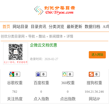
首页
网站目录
目录资讯
分类浏览
最新更新
数据归档
AI
创优分类目录网
»
导航
»
酷站
»
新闻媒体
» 详情
企微云文档优惠
进入网站
收录时间：2026-02-27
谷歌权重
百度权重
360权重
搜狗权重
782
0
0
104.21.56.246
关注热度
点入指数
点出指数
网站IP