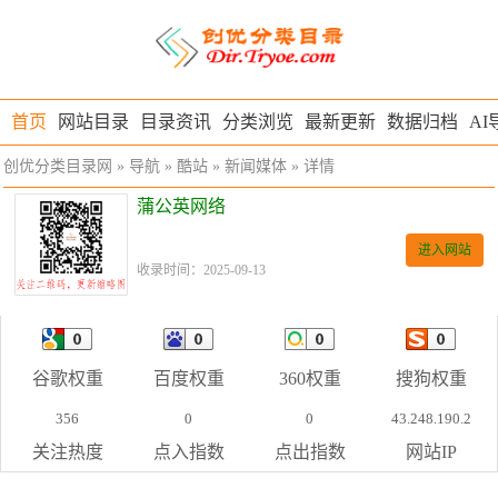
首页
网站目录
目录资讯
分类浏览
最新更新
数据归档
AI
创优分类目录网
»
导航
»
酷站
»
新闻媒体
» 详情
蒲公英网络
进入网站
收录时间：2025-09-13
谷歌权重
百度权重
360权重
搜狗权重
356
0
0
43.248.190.2
关注热度
点入指数
点出指数
网站IP