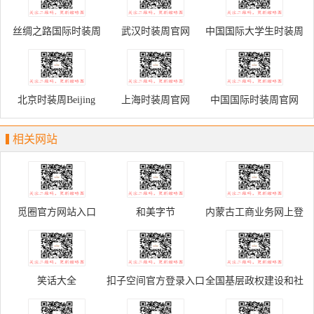
丝绸之路国际时装周
武汉时装周官网
中国国际大学生时装周
北京时装周Beijing
上海时装周官网
中国国际时装周官网
Fashion Week
相关网站
觅圈官方网站入口
和美字节
内蒙古工商业务网上登
记申请服务平台
笑话大全
扣子空间官方登录入口
全国基层政权建设和社
区治理信息系统