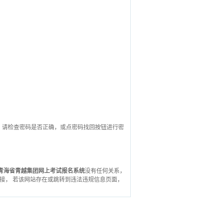
复出现该页面，请检查密码是否正确，或点密码找回按钮进行密
青海省青越集团网上考试报名系统
没有任何关系，
接， 若该网站存在或跳转到违法违规信息页面，