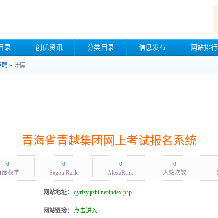
目录
创优资讯
分类目录
信息发布
网站排行
招聘
» 详情
青海省青越集团网上考试报名系统
0
0
0
0
百度权重
Sogou Rank
AlexaRank
入站次数
网站地址：
qyrlzy.pzhl.net/index.php
网站链接：
点击进入