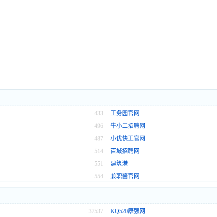
433
工务园官网
496
牛小二招聘网
487
小优快工官网
514
百城招聘网
551
建筑港
554
兼职酱官网
37537
KQ520康强网