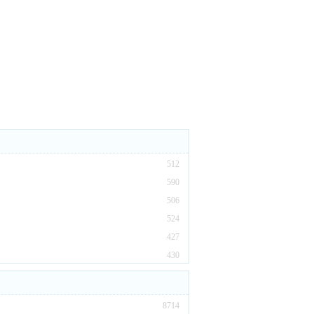
512
590
506
524
427
430
8714