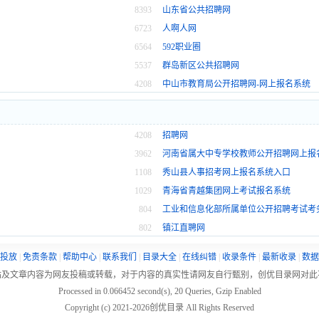
8393
山东省公共招聘网
6723
人啊人网
6564
592职业圈
5537
群岛新区公共招聘网
4208
中山市教育局公开招聘网-网上报名系统
4208
招聘网
3962
河南省属大中专学校教师公开招聘网上报
1108
秀山县人事招考网上报名系统入口
1029
青海省青越集团网上考试报名系统
804
工业和信息化部所属单位公开招聘考试考
802
镇江直聘网
投放
|
免责条款
|
帮助中心
|
联系我们
|
目录大全
|
在线纠错
|
收录条件
|
最新收录
|
数据
站及文章内容为网友投稿或转载，对于内容的真实性请网友自行甄别，创优目录网对此
Processed in 0.066452 second(s), 20 Queries, Gzip Enabled
Copyright (c) 2021-
2026创优目录 All Rights Reserved