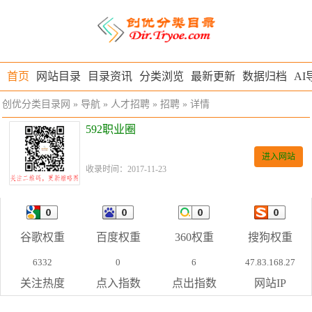
首页
网站目录
目录资讯
分类浏览
最新更新
数据归档
AI
创优分类目录网
»
导航
»
人才招聘
»
招聘
» 详情
592职业圈
进入网站
收录时间：2017-11-23
谷歌权重
百度权重
360权重
搜狗权重
6332
0
6
47.83.168.27
关注热度
点入指数
点出指数
网站IP