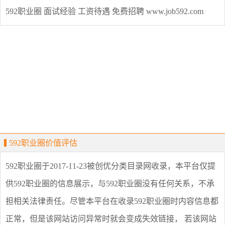
592职业圈
面试经验
工资待遇
免费招聘
www.job592.com
592职业圈价值评估
592职业圈
于2017-11-23被创优分类目录网收录，本平台仅提
供
592职业圈
的信息展示，与
592职业圈
没有任何关系，不承
担相关法律责任。尽管本平台在收录
592职业圈
时内容信息都
正常，但是该网站访问异常时就会变成失效链接， 若该网站