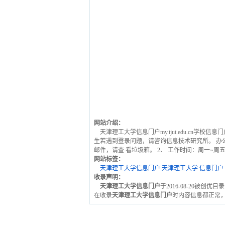
网站介绍：
天津理工大学信息门户my.tjut.edu.cn学
生若遇到登录问题，请咨询信息技术研究所。 办公室电话：1
邮件，请查 看垃圾箱。 2、 工作时间：周一~周五 8:00~1
网站标签：
天津理工大学信息门户
天津理工大学
信息门户
收录声明：
天津理工大学信息门户
于2016-08-20被创
在收录
天津理工大学信息门户
时内容信息都正常