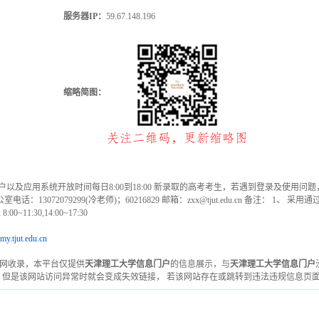
服务器IP：
59.67.148.196
缩略简图：
校信息门户以及应用系统开放时间每日8:00到18:00 新录取的高考考生，若遇到登录及使用问题
3072079299(冷老师)；60216829 邮箱：zxx@tjut.edu.cn 备注： 
1:30,14:00~17:30
my.tjut.edu.cn
优目录网收录，本平台仅提供
天津理工大学信息门户
的信息展示，与
天津理工大学信息门户
，但是该网站访问异常时就会变成失效链接， 若该网站存在或跳转到违法违规信息页