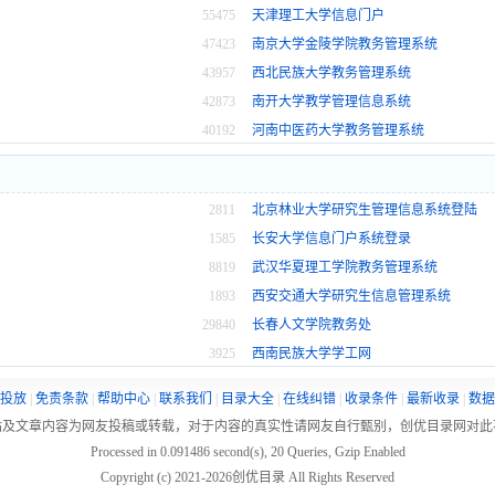
55475
天津理工大学信息门户
47423
南京大学金陵学院教务管理系统
43957
西北民族大学教务管理系统
42873
南开大学教学管理信息系统
40192
河南中医药大学教务管理系统
2811
北京林业大学研究生管理信息系统登陆
1585
长安大学信息门户系统登录
8819
武汉华夏理工学院教务管理系统
1893
西安交通大学研究生信息管理系统
29840
长春人文学院教务处
3925
西南民族大学学工网
投放
|
免责条款
|
帮助中心
|
联系我们
|
目录大全
|
在线纠错
|
收录条件
|
最新收录
|
数据
站及文章内容为网友投稿或转载，对于内容的真实性请网友自行甄别，创优目录网对此
Processed in 0.091486 second(s), 20 Queries, Gzip Enabled
Copyright (c) 2021-
2026创优目录 All Rights Reserved