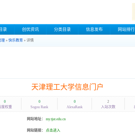
目录
创优资讯
分类目录
信息发布
网站排行
管理
»
快乐教育
» 详情
天津理工大学信息门户
0
0
0
2
百度权重
Sogou Rank
AlexaRank
入站次数
网站地址：
my.tjut.edu.cn
网站链接：
点击进入