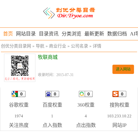
首页
网站目录
目录资讯
分类浏览
最新更新
数据归档
AI
创优分类目录网
»
导航
»
商业行业
»
公司名录
» 详情
牧联商城
进入网站
收录时间：2015-07-31
谷歌权重
百度权重
360权重
搜狗权重
1974
1
4
103.233.10.22
关注热度
点入指数
点出指数
网站IP