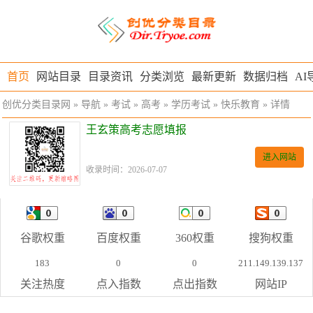
首页
网站目录
目录资讯
分类浏览
最新更新
数据归档
AI
创优分类目录网
»
导航
»
考试
»
高考
»
学历考试
»
快乐教育
» 详情
王玄策高考志愿填报
进入网站
收录时间：2026-07-07
谷歌权重
百度权重
360权重
搜狗权重
183
0
0
211.149.139.137
关注热度
点入指数
点出指数
网站IP