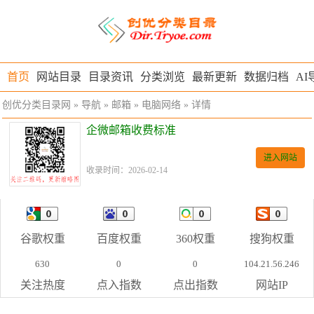
首页
网站目录
目录资讯
分类浏览
最新更新
数据归档
AI
创优分类目录网
»
导航
»
邮箱
»
电脑网络
» 详情
企微邮箱收费标准
进入网站
收录时间：2026-02-14
谷歌权重
百度权重
360权重
搜狗权重
630
0
0
104.21.56.246
关注热度
点入指数
点出指数
网站IP