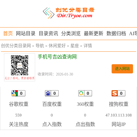
首页
网站目录
目录资讯
分类浏览
最新更新
数据归档
AI
创优分类目录网
»
导航
»
休闲爱好
»
星座
» 详情
手机号吉凶查询网
进入网站
收录时间：2026-01-30
谷歌权重
百度权重
360权重
搜狗权重
559
0
0
47.103.113.108
关注热度
点入指数
点出指数
网站IP