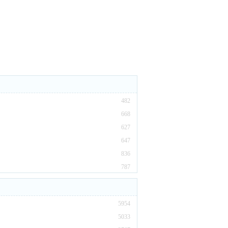
482
668
627
647
836
787
5954
5033