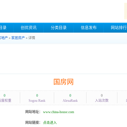
目录
创优资讯
分类目录
信息发布
网站排行
房地产
»
家居房产
» 详情
国房网
0
0
0
0
百度权重
Sogou Rank
AlexaRank
入站次数
网站地址：
www.china-house.com
网站链接：
点击进入