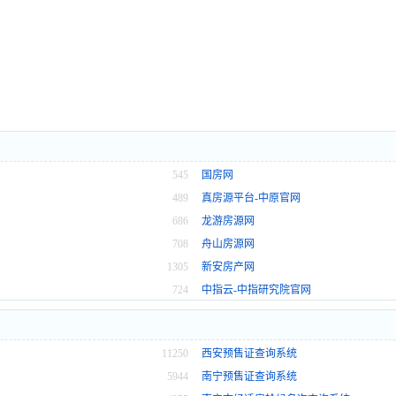
545
国房网
489
真房源平台-中原官网
686
龙游房源网
708
舟山房源网
1305
新安房产网
724
中指云-中指研究院官网
11250
西安预售证查询系统
5944
南宁预售证查询系统