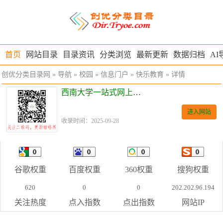
首页
网站目录
目录资讯
分类浏览
最新更新
数据归档
AI
创优分类目录网
»
导航
»
校园
»
信息门户
»
快乐教育
» 详情
西南大学一站式网上办事大厅
进入网站
收录时间：2025-09-28
谷歌权重
百度权重
360权重
搜狗权重
620
0
0
202.202.96.194
关注热度
点入指数
点出指数
网站IP