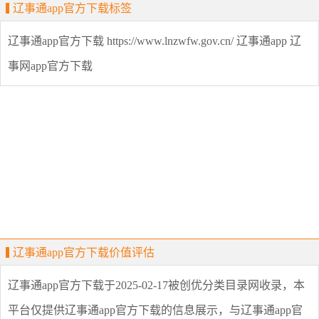
辽事通app官方下载标签
辽事通app官方下载
https://www.lnzwfw.gov.cn/
辽事通app
辽
事网app官方下载
辽事通app官方下载价值评估
辽事通app官方下载
于2025-02-17被创优分类目录网收录，本
平台仅提供
辽事通app官方下载
的信息展示，与
辽事通app官