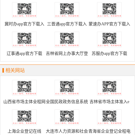
共服务平台
作网
口
冀时办app官方下载入
三晋通app官方下载入
蒙速办APP官方下载入
口
口
口
辽事通app官方下载
吉林省网上办事大厅登
苏服办app官方下载
录入口
相关网站
山西省市场主体全程网
全国民政政务信息系统
吉林省市场主体准入e
办服务平台
登录门户
窗通系统
上海企业登记在线
大连市人力资源和社会
青海省企业登记全程电