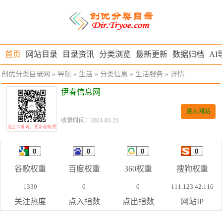
首页
网站目录
目录资讯
分类浏览
最新更新
数据归档
AI
创优分类目录网
»
导航
»
生活
»
分类信息
»
生活服务
» 详情
伊春信息网
进入网站
收录时间：2024-03-25
谷歌权重
百度权重
360权重
搜狗权重
1330
0
0
111.123.42.116
关注热度
点入指数
点出指数
网站IP