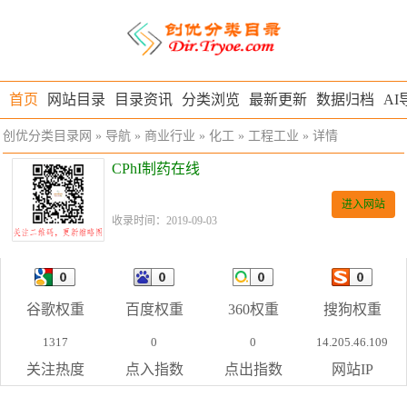
首页
网站目录
目录资讯
分类浏览
最新更新
数据归档
AI
创优分类目录网
»
导航
»
商业行业
»
化工
»
工程工业
» 详情
CPhI制药在线
进入网站
收录时间：2019-09-03
谷歌权重
百度权重
360权重
搜狗权重
1317
0
0
14.205.46.109
关注热度
点入指数
点出指数
网站IP