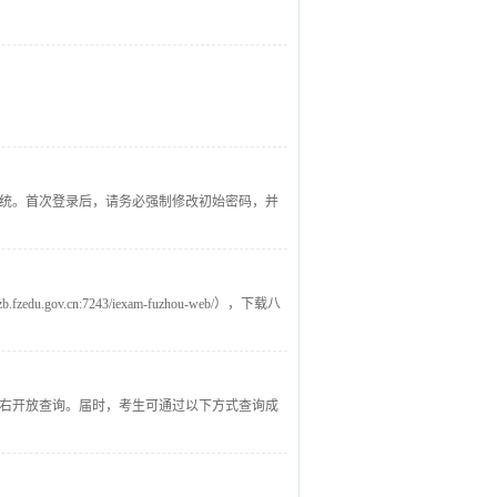
与初始密码登录系统。首次登录后，请务必强制修改初始密码，并
助处理。操作完成后请及时点击“退出登录”，
n:7243/iexam-fuzhou-web/），下载八
午11：00左右开放查询。届时，考生可通过以下方式查询成