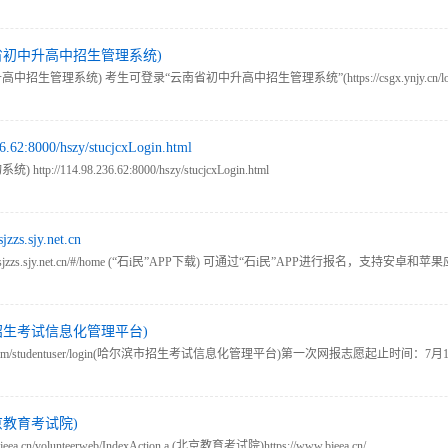
省初中升高中招生管理系统)
管理系统) 考生可登录“云南省初中升高中招生管理系统”(https://csgx.ynjy.cn/
00/hszy/stucjcxLogin.html
14.98.236.62:8000/hszy/stucjcxLogin.html
jy.net.cn
jzzs.sjy.net.cn/#/home (“石i民”APP下载) 可通过“石i民”APP进行报名，支持安
招生考试信息化管理平台)
duy.com/studentuser/login(哈尔滨市招生考试信息化管理平台)第一次网报志愿起止时间：7
起止时间：7月28日9:00—7月29日15:00.
京教育考试院)
/volunteerweb/IndexAction.a (北京教育考试院)https://www.bjeea.cn/