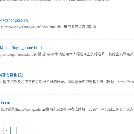
zhongkao.cn
/www.yczhongkao.cn/index.html 银川市中考成绩查询指南
m/login_home.html
.sxchkj.com/login_home.html温 馨 提 示,考生请使用本人报名条上的报名号
报名、填报志愿，请勿泄露帐号密码。密码遗忘或丢失，请第一时间联系学校管理员协
中招信息系统)
中学校可用报名时的账号、密码登录中招管理系统（网址：https://fzszzb.fzedu.gov.c
u.cn/
统)https://zzxt.qzedu.cn/泉州市2026年中考成绩将于2026年7月10日上
›
»