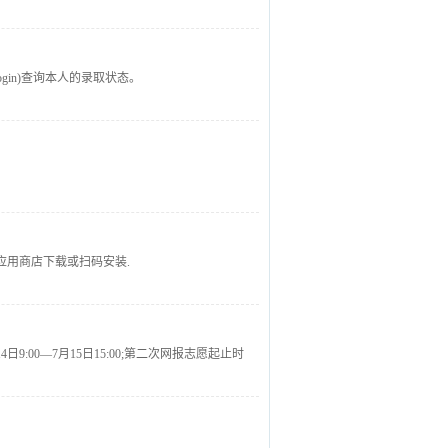
login)查询本人的录取状态。
卓和苹果应用商店下载或扫码安装.
月14日9:00—7月15日15:00;第二次网报志愿起止时