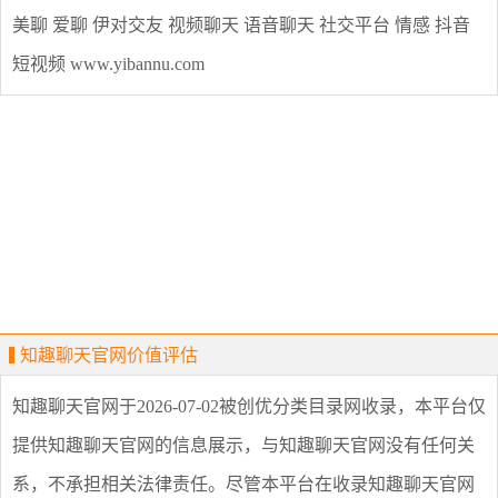
美聊
爱聊
伊对交友
视频聊天
语音聊天
社交平台
情感
抖音
短视频
www.yibannu.com
知趣聊天官网价值评估
知趣聊天官网
于2026-07-02被创优分类目录网收录，本平台仅
提供
知趣聊天官网
的信息展示，与
知趣聊天官网
没有任何关
系，不承担相关法律责任。尽管本平台在收录
知趣聊天官网