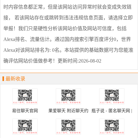
时内容信息都正常，但是该网站访问异常时就会变成失效链
接， 若该网站存在或跳转到违法违规信息页面，请选择
立即
举报
！我们只是硬性分析该网站价值及网站可信度，包括
Alexa排名、流量估计。通过国内搜索引擎百度评分0，世界
Alexa对该网站排名为: 0名。本站提供的基础数据可为您能准
确评估网站价值做参考！
更新时间:2026-08-02
最新收录
易往聊天官网
果爱聊天 附近聊天约
瓶子说 - 匿名聊天网 |
会平台
真实有趣的匿名社交平
台