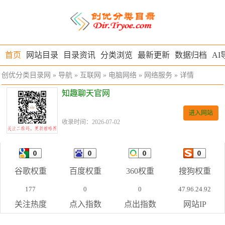
首页
网站目录
目录资讯
分类浏览
最新更新
数据归档
AI
创优分类目录网
»
导航
»
互联网
»
电脑网络
»
网络服务
» 详情
知趣聊天官网
进入网站
收录时间：2026-07-02
谷歌权重
百度权重
360权重
搜狗权重
177
0
0
47.96.24.92
关注热度
点入指数
点出指数
网站IP