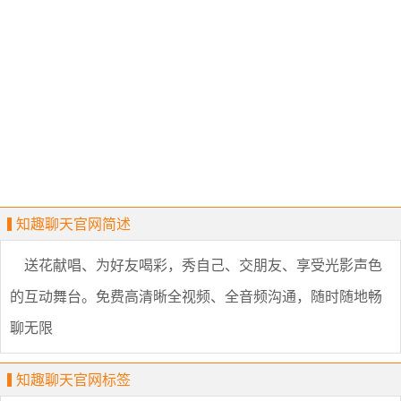
知趣聊天官网简述
送花献唱、为好友喝彩，秀自己、交朋友、享受光影声色
的互动舞台。免费高清晰全视频、全音频沟通，随时随地畅
聊无限
知趣聊天官网标签