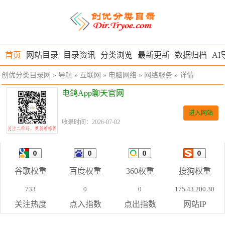
首页
网站目录
目录资讯
分类浏览
最新更新
数据归档
AI
创优分类目录网
»
导航
»
互联网
»
电脑网络
»
网络服务
» 详情
电鸽App聊天官网
进入网站
收录时间：2026-07-02
谷歌权重
百度权重
360权重
搜狗权重
733
0
0
175.43.200.30
关注热度
点入指数
点出指数
网站IP