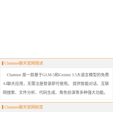
Chatmoe聊天官网简述
Chatmoe 是一款基于GLM-5和Gemini 3.5大语言模型的免费
AI聊天应用，无需注册登录即可使用。 提供智能对话、互联
网搜索、文件分析、代码生成、角色扮演等多种强大功能。
Chatmoe聊天官网标签