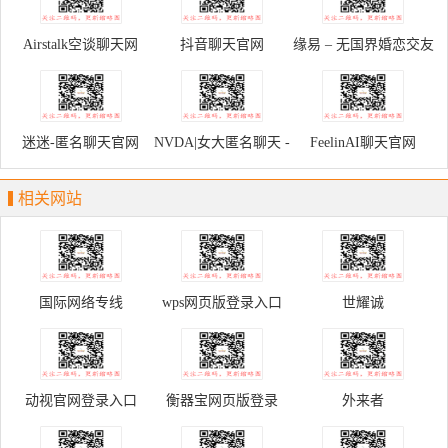
台
Airstalk空谈聊天网
抖音聊天官网
缘易 – 无国界婚恋交友
聊天网
迷迷-匿名聊天官网
NVDA|女大匿名聊天 -
FeelinAI聊天官网
随机社交,倾诉你的心
相关网站
声
国际网络专线
wps网页版登录入口
世耀诚
动视官网登录入口
衡器宝网页版登录
外来者