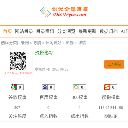
首页
网站目录
目录资讯
分类浏览
最新更新
数据归档
AI
创优分类目录网
»
导航
»
休闲爱好
»
影视
» 详情
珠影影视
进入网站
收录时间：2026-06-29
谷歌权重
百度权重
360权重
搜狗权重
307
0
0
113.45.244.190
关注热度
点入指数
点出指数
网站IP