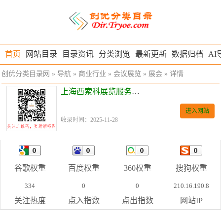
首页
网站目录
目录资讯
分类浏览
最新更新
数据归档
AI
创优分类目录网
»
导航
»
商业行业
»
会议展览
»
展会
» 详情
上海西索科展览服务有限公司
进入网站
收录时间：2025-11-28
谷歌权重
百度权重
360权重
搜狗权重
334
0
0
210.16.190.8
关注热度
点入指数
点出指数
网站IP