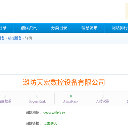
目录
创优资讯
分类目录
信息发布
网站排行
设备
»
机械设备
» 详情
潍坊天宏数控设备有限公司
0
0
0
0
百度权重
Sogou Rank
AlexaRank
入站次数
网站地址：
www.wfthsk.cn
网站链接：
点击进入