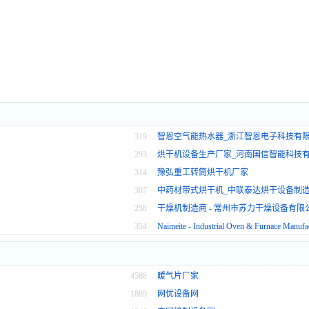
限公司
319
智恩空气能热水器_浙江智恩电子科技有
293
烘干机设备生产厂家_河南国信智能科技
314
豫弘重工转筒烘干机厂家
307
中药材带式烘干机_中联泰达烘干设备制
258
干燥机制造商 - 常州市苏力干燥设备有限
354
Naimeite - Industrial Oven & Furnace Manufa
4588
暖气片厂家
1889
网优设备网