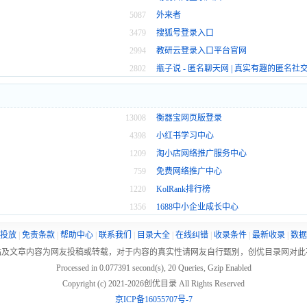
5087
外来者
3479
搜狐号登录入口
2994
教研云登录入口平台官网
2802
瓶子说 - 匿名聊天网 | 真实有趣的匿名社
13008
衡器宝网页版登录
4398
小红书学习中心
1209
淘小店网络推广服务中心
759
免费网络推广中心
1220
KolRank排行榜
1356
1688中小企业成长中心
投放
|
免责条款
|
帮助中心
|
联系我们
|
目录大全
|
在线纠错
|
收录条件
|
最新收录
|
数据
站及文章内容为网友投稿或转载，对于内容的真实性请网友自行甄别，创优目录网对此
Processed in 0.077391 second(s), 20 Queries, Gzip Enabled
Copyright (c) 2021-
2026创优目录 All Rights Reserved
京ICP备16055707号-7