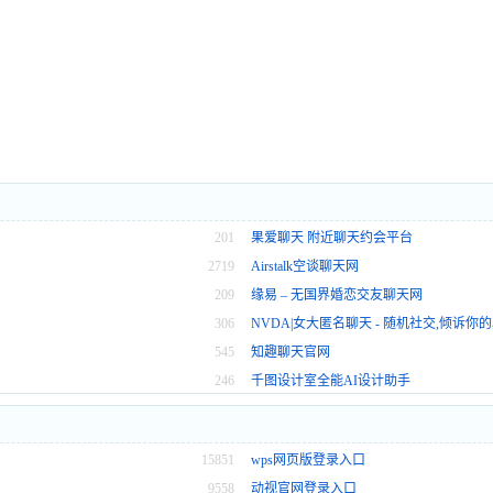
201
果爱聊天 附近聊天约会平台
2719
Airstalk空谈聊天网
209
缘易 – 无国界婚恋交友聊天网
306
NVDA|女大匿名聊天 - 随机社交,倾诉你
545
知趣聊天官网
246
千图设计室全能AI设计助手
15851
wps网页版登录入口
9558
动视官网登录入口