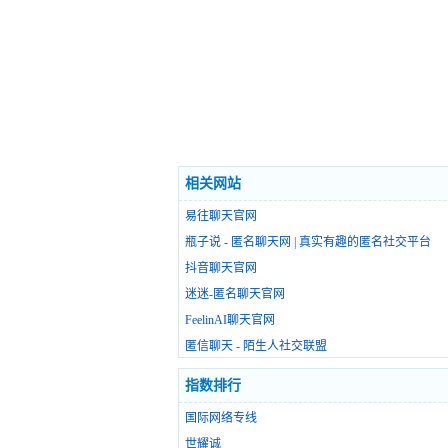
相关网站
易往聊天官网
瓶子说 - 匿名聊天网 | 真实有趣的匿名社交平台
抖音聊天官网
迷迷-匿名聊天官网
FeelinAI聊天官网
匿信聊天 - 陌生人社交联盟
指数排行
国际网络专线
世耀诚