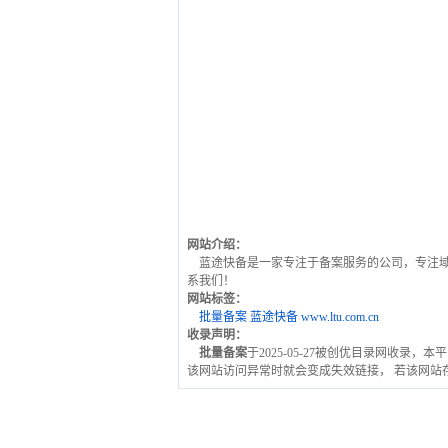
网站介绍：
蓝途快备是一家专注于备案服务的公司，专注域
系我们！
网站标签：
批量备案
蓝途快备
www.ltu.com.cn
收录声明：
批量备案
于2025-05-27被创优目录网收录，本
该网站访问异常时就会变成失效链接， 若该网站