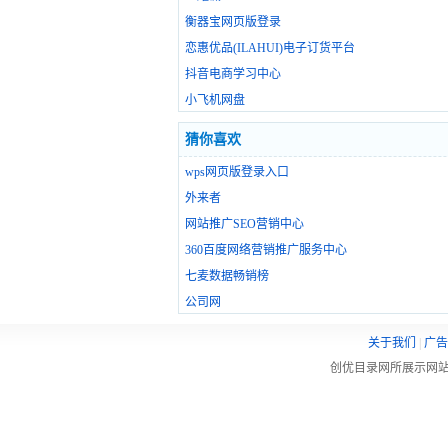
衡器宝网页版登录
恋惠优品(ILAHUI)电子订货平台
抖音电商学习中心
小飞机网盘
猜你喜欢
wps网页版登录入口
外来者
网站推广SEO营销中心
360百度网络营销推广服务中心
七麦数据畅销榜
公司网
关于我们
|
广告
创优目录网所展示网