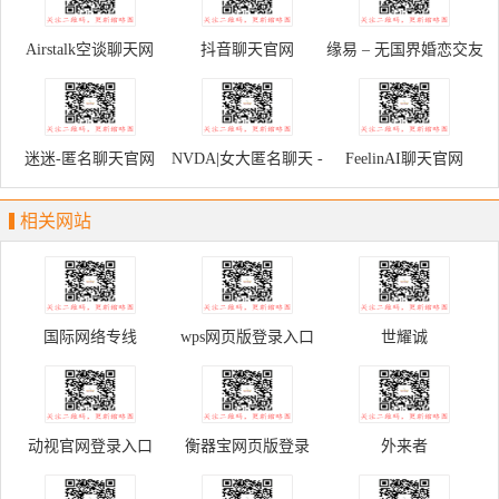
台
Airstalk空谈聊天网
抖音聊天官网
缘易 – 无国界婚恋交友
聊天网
迷迷-匿名聊天官网
NVDA|女大匿名聊天 -
FeelinAI聊天官网
随机社交,倾诉你的心
相关网站
声
国际网络专线
wps网页版登录入口
世耀诚
动视官网登录入口
衡器宝网页版登录
外来者