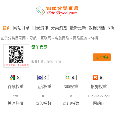
首页
网站目录
目录资讯
分类浏览
最新更新
数据归档
AI
创优分类目录网
»
导航
»
互联网
»
电脑网络
»
网络服务
» 详情
瓴羊官网
进入网站
收录时间：2025-04-26
谷歌权重
百度权重
360权重
搜狗权重
666
0
0
182.243.27.220
关注热度
点入指数
点出指数
网站IP